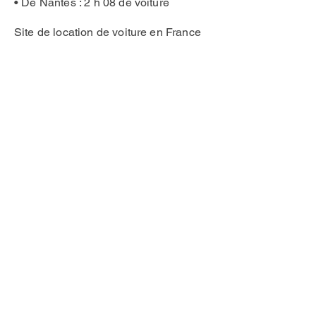
• De Nantes : 2 h 08 de voiture
Site de location de voiture en France
(le moins cher)
:
https://www.budget.fr/#
Attention, la plupart des voitures
louées sont des manuelles!
Contact
irene@irenelumineau.com