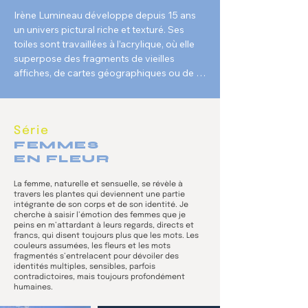
Irène Lumineau développe depuis 15 ans 
un univers pictural riche et texturé. Ses 
toiles sont travaillées à l’acrylique, où elle 
superpose des fragments de vieilles 
affiches, de cartes géographiques ou de 
lettres manuscrites. Elle déchire, recouvre, 
joue avec les pochoirs et les mots, créant 
des strates complexes et sensibles, où 
chaque couche devient un fragment de 
Série
récit ou d’identité. Le jeu de matière donne 
FEMMES
EN FLEUR
à chaque toile une présence tactile, 
presque vivante.

La femme, naturelle et sensuelle, se révèle à
travers les plantes qui deviennent une partie
Inspirée par l’art naïf, l’univers de 
intégrante de son corps et de son identité. Je
l’illustration jeunesse et du graphisme, elle 
cherche à saisir l’émotion des femmes que je
peins en m’attardant à leurs regards, directs et
intègre souvent des motifs floraux, 
francs, qui disent toujours plus que les mots. Les
végétaux, des éléments typographiques, 
couleurs assumées, les fleurs et les mots
fragmentés s’entrelacent pour dévoiler des
tantôt visibles, tantôt dissimulés. Ces 
identités multiples, sensibles, parfois
détails apportent une dimension ludique et 
contradictoires, mais toujours profondément
poétique à ses compositions.

humaines.