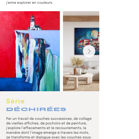
ses paysages nostalgiques et ses maisons, 
j'aime explorer en couleurs.
elle poursuit sa recherche du nid, du lieu 
idéal pour s’ancrer.
Série
DÉCHIRÉES
Par un travail de couches successives, de collage
de vieilles affiches, de pochoirs et de peinture,
j'explore l’effacements et le recouvrements, la
manière dont l’image émerge à travers les mots,
se transforme et dialogue avec les couches sous-