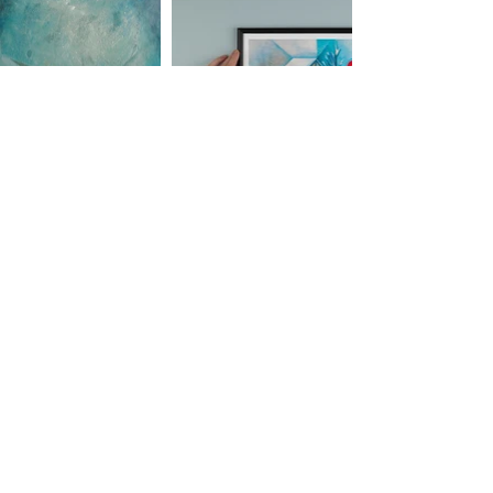
Série
SAISONS
La couleur comme un hymne à la nature qui
s'éveille évolue avec les saisons. La peinture pour
explorer le souvenir lumineux de voyages dans le
sud de l'Europe ou la simple éclosion d'un
bouquet.